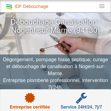
IDF Débouchage
Togg
navig
Débouchage Canalisation :
Nogent-sur-Marne (94130)
Dégorgement, pompage fosse septique, curage
et débouchage de canalisation à Nogent-sur-
Marne.
Entreprise plomberie professionnel, intervention
7j/24h.
Entreprise certifiée
Service 24H/24, 7j/7