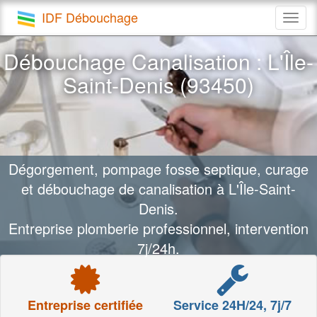
IDF Débouchage
Togg
navig
Débouchage Canalisation : L'Île-
Saint-Denis (93450)
Dégorgement, pompage fosse septique, curage
et débouchage de canalisation à L'Île-Saint-
Denis.
Entreprise plomberie professionnel, intervention
7j/24h.
Entreprise certifiée
Service 24H/24, 7j/7