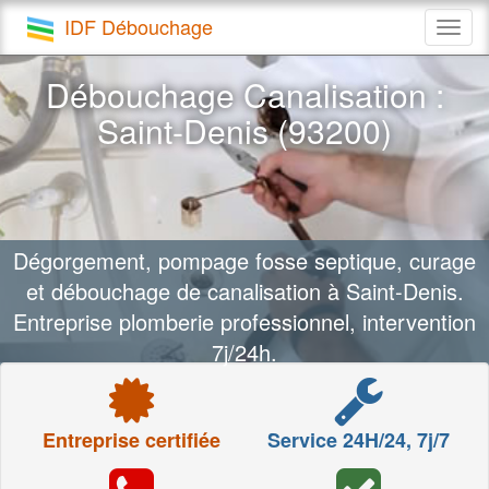
IDF Débouchage
Togg
navig
Débouchage Canalisation :
Saint-Denis (93200)
Dégorgement, pompage fosse septique, curage
et débouchage de canalisation à Saint-Denis.
Entreprise plomberie professionnel, intervention
7j/24h.
Entreprise certifiée
Service 24H/24, 7j/7