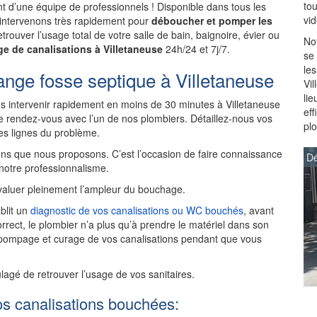
to
 d’une équipe de professionnels ! Disponible dans tous les
vi
s intervenons très rapidement pour
déboucher et pomper les
trouver l’usage total de votre salle de bain, baignoire, évier ou
Not
e de canalisations à Villetaneuse
24h/24 et 7j/7.
se
les
nge fosse septique à Villetaneuse
Vil
lie
 intervenir rapidement en moins de 30 minutes à Villetaneuse
ef
 rendez-vous avec l’un de nos plombiers. Détaillez-nous vos
pl
des lignes du problème.
ns que nous proposons. C’est l’occasion de faire connaissance
Dé
 notre professionnalisme.
aluer pleinement l’ampleur du bouchage.
blit un
diagnostic de vos canalisations ou WC bouchés
, avant
rrect, le plombier n’a plus qu’à prendre le matériel dans son
 pompage et curage de vos canalisations pendant que vous
ulagé de retrouver l’usage de vos sanitaires.
os canalisations bouchées: