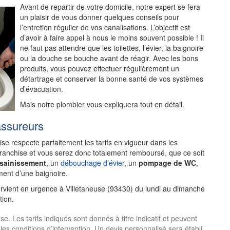
Avant de repartir de votre domicile, notre expert se fera
un plaisir de vous donner quelques conseils pour
l’entretien régulier de vos canalisations. L’objectif est
d’avoir à faire appel à nous le moins souvent possible ! Il
ne faut pas attendre que les toilettes, l’évier, la baignoire
ou la douche se bouche avant de réagir. Avec les bons
produits, vous pouvez effectuer régulièrement un
détartrage et conserver la bonne santé de vos systèmes
d’évacuation.
Mais notre plombier vous expliquera tout en détail.
assureurs
rise respecte parfaitement les tarifs en vigueur dans les
franchise et vous serez donc totalement remboursé, que ce soit
ssainissement
, un
débouchage d’évier
, un
pompage de WC
,
ent d’une baignoire.
ervient en urgence à Villetaneuse (93430) du lundi au dimanche
tion.
. Les tarifs indiqués sont donnés à titre indicatif et peuvent
 les conditions d’intervention. Un devis personnalisé sera établi