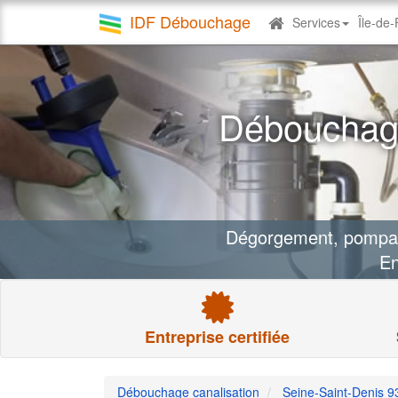
IDF Débouchage
Services
Île-de
Debouchage
canalisation
Débouchage
Dégorgement, pompage
En
Entreprise certifiée
Débouchage canalisation
Seine-Saint-Denis 9