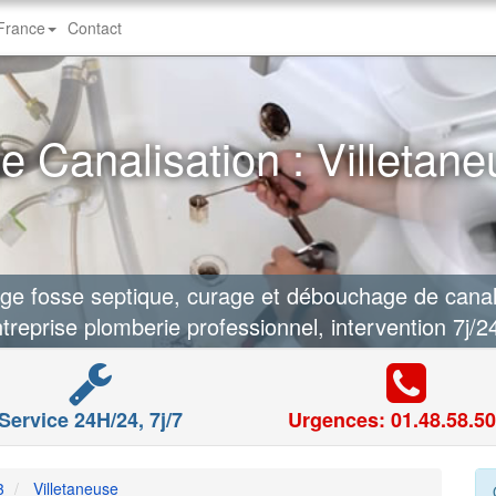
-France
Contact
 Canalisation : Villetane
 fosse septique, curage et débouchage de canalis
treprise plomberie professionnel, intervention 7j/2
Service 24H/24, 7j/7
Urgences: 01.48.58.50
3
Villetaneuse