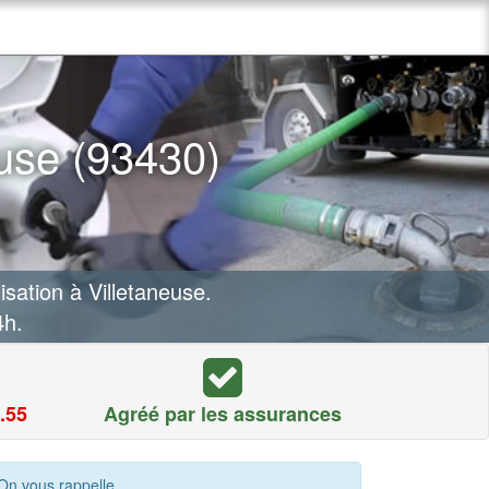
use (93430)
ation à Villetaneuse.
4h.
.55
Agréé par les assurances
On vous rappelle