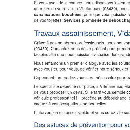
Et vous avez de la chance, nous disposons justement
quartiers de votre ville à Villetaneuse (93430), nou
canalisations bouchées
, pour que vous puissiez re
de vos toilettes.
Services plomberie de débouchag
Travaux assainissement, Vida
Grâce à nos nombreux professionnels, nous pouvons
(93430). Contactez-nous dès à présent pour prendre
besoins afin que nous puissions visualiser les gran
Nous entamons un premier dialogue avec les solutio
avec vous et, pour vous, de vérifier notre sérieux et
Cependant, un rendez-vous sera nécessaire pour év
Le spécialiste dépêché sur place, à Villetaneuse, éta
de vous proposer un devis. Si le tarif vous semble co
véhicule professionnel ! Il procède au débouchage,
vaquez à vos occupations personnelles.
L’intervention est assez rapide et vous serez vite so
Des astuces de prévention pour v