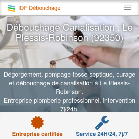
IDF Débouchage
Togg
navig
Débouchage Canalisation : Le
Plessis-Robinson (92350)
Dégorgement, pompage fosse septique, curage
et débouchage de canalisation à Le Plessis-
Robinson.
Entreprise plomberie professionnel, intervention
7j/24h.
Entreprise certifiée
Service 24H/24, 7j/7