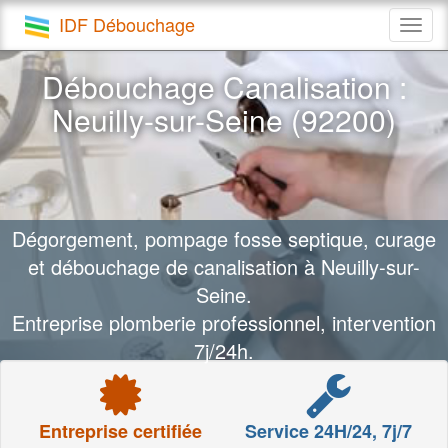
IDF Débouchage
Togg
navig
Débouchage Canalisation :
Neuilly-sur-Seine (92200)
Dégorgement, pompage fosse septique, curage
et débouchage de canalisation à Neuilly-sur-
Seine.
Entreprise plomberie professionnel, intervention
7j/24h.
Entreprise certifiée
Service 24H/24, 7j/7