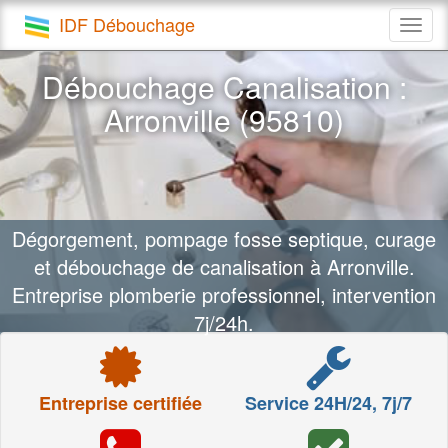
IDF Débouchage
Togg
navig
Débouchage Canalisation :
Arronville (95810)
Dégorgement, pompage fosse septique, curage
et débouchage de canalisation à Arronville.
Entreprise plomberie professionnel, intervention
7j/24h.
Entreprise certifiée
Service 24H/24, 7j/7