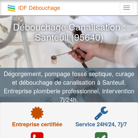
IDF Débouchage
Togg
navig
Débouchage Canalisation :
Santeuil (95640)
Dégorgement, pompage fosse septique, curage
et débouchage de canalisation à Santeuil.
Entreprise plomberie professionnel, intervention
7j/24h.
Entreprise certifiée
Service 24H/24, 7j/7