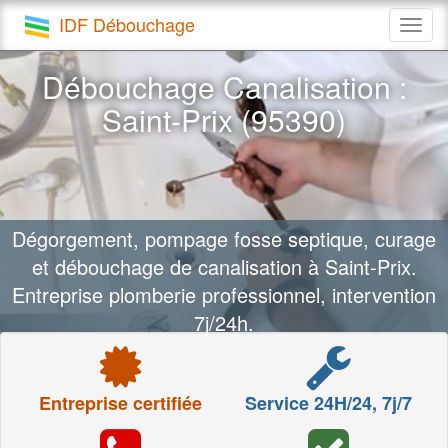
IDF Débouchage
Togg
navig
Débouchage Canalisation :
Saint-Prix (95390)
Dégorgement, pompage fosse septique, curage
et débouchage de canalisation à Saint-Prix.
Entreprise plomberie professionnel, intervention
7j/24h.
Entreprise certifiée
Service 24H/24, 7j/7