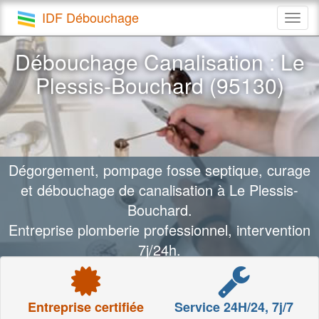
IDF Débouchage
Togg
navig
Débouchage Canalisation : Le
Plessis-Bouchard (95130)
Dégorgement, pompage fosse septique, curage
et débouchage de canalisation à Le Plessis-
Bouchard.
Entreprise plomberie professionnel, intervention
7j/24h.
Entreprise certifiée
Service 24H/24, 7j/7