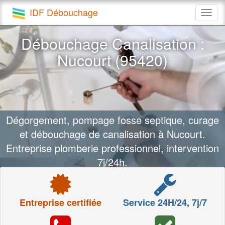
IDF Débouchage
Togg
navig
Débouchage Canalisation :
Nucourt (95420)
Dégorgement, pompage fosse septique, curage
et débouchage de canalisation à Nucourt.
Entreprise plomberie professionnel, intervention
7j/24h.
Entreprise certifiée
Service 24H/24, 7j/7