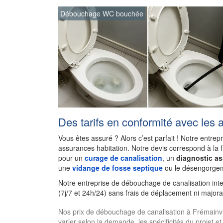
Débouchage WC bouchée
Des tarifs en conformité avec les 
Vous êtes assuré ? Alors c’est parfait ! Notre entrep
assurances habitation. Notre devis correspond à la 
pour un
curage de canalisation
, un
diagnostic a
une
vidange de fosse septique
ou le désengorgem
Notre entreprise de débouchage de canalisation int
(7j/7 et 24h/24) sans frais de déplacement ni majora
Nos prix de débouchage de canalisation à Frémainville
varier selon la demande, les spécificités du projet et