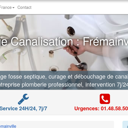
-France
Contact
 Canalisation : Frémainvi
 fosse septique, curage et débouchage de canalis
treprise plomberie professionnel, intervention 7j/2
Service 24H/24, 7j/7
Urgences: 01.48.58.50
mainville