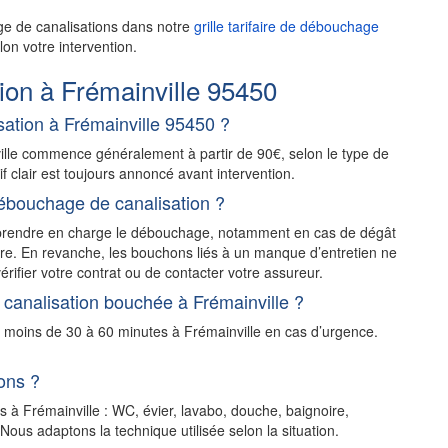
ge de canalisations dans notre
grille tarifaire de débouchage
on votre intervention.
on à Frémainville 95450
ation à Frémainville 95450 ?
ille commence généralement à partir de 90€, selon le type de
rif clair est toujours annoncé avant intervention.
ébouchage de canalisation ?
t prendre en charge le débouchage, notamment en cas de dégât
stre. En revanche, les bouchons liés à un manque d’entretien ne
érifier votre contrat ou de contacter votre assureur.
canalisation bouchée à Frémainville ?
n moins de 30 à 60 minutes à Frémainville en cas d’urgence.
ons ?
s à Frémainville : WC, évier, lavabo, douche, baignoire,
ous adaptons la technique utilisée selon la situation.