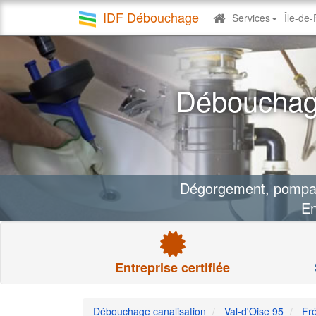
IDF Débouchage
Services
Île-de
Debouchage
canalisation
Débouchage
Dégorgement, pompage
En
Entreprise certifiée
Débouchage canalisation
Val-d'Oise 95
Fré