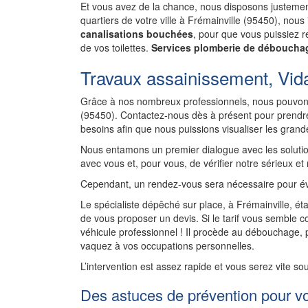
Et vous avez de la chance, nous disposons justement
quartiers de votre ville à Frémainville (95450), nou
canalisations bouchées
, pour que vous puissiez re
de vos toilettes.
Services plomberie de débouchag
Travaux assainissement, Vida
Grâce à nos nombreux professionnels, nous pouvons
(95450). Contactez-nous dès à présent pour prendre
besoins afin que nous puissions visualiser les gran
Nous entamons un premier dialogue avec les solutio
avec vous et, pour vous, de vérifier notre sérieux et
Cependant, un rendez-vous sera nécessaire pour év
Le spécialiste dépêché sur place, à Frémainville, éta
de vous proposer un devis. Si le tarif vous semble co
véhicule professionnel ! Il procède au débouchage,
vaquez à vos occupations personnelles.
L’intervention est assez rapide et vous serez vite so
Des astuces de prévention pour v