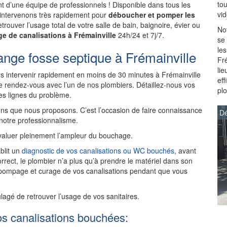
to
 d’une équipe de professionnels ! Disponible dans tous les
vi
s intervenons très rapidement pour
déboucher et pomper les
trouver l’usage total de votre salle de bain, baignoire, évier ou
Not
e de canalisations à Frémainville
24h/24 et 7j/7.
se
les
nge fosse septique à Frémainville
Fré
lie
 intervenir rapidement en moins de 30 minutes à Frémainville
ef
 rendez-vous avec l’un de nos plombiers. Détaillez-nous vos
pl
des lignes du problème.
ns que nous proposons. C’est l’occasion de faire connaissance
Dé
 notre professionnalisme.
aluer pleinement l’ampleur du bouchage.
blit un
diagnostic de vos canalisations ou WC bouchés
, avant
rrect, le plombier n’a plus qu’à prendre le matériel dans son
 pompage et curage de vos canalisations pendant que vous
ulagé de retrouver l’usage de vos sanitaires.
os canalisations bouchées: