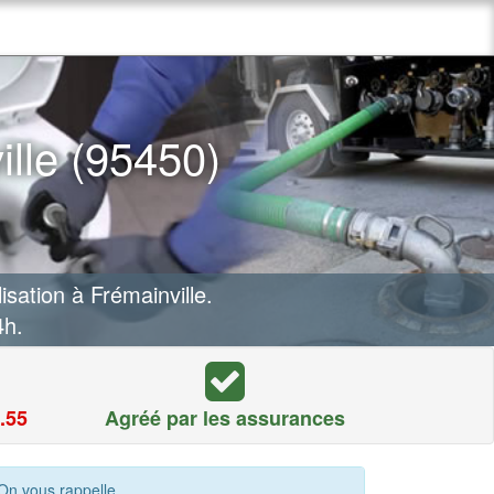
lle (95450)
ation à Frémainville.
4h.
.55
Agréé par les assurances
On vous rappelle