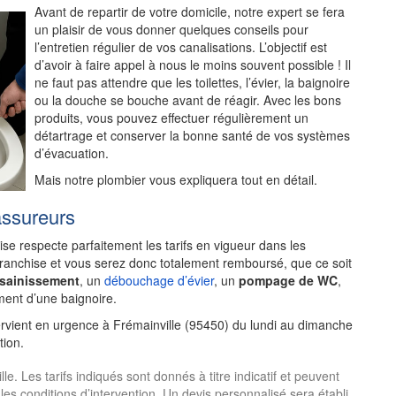
Avant de repartir de votre domicile, notre expert se fera
un plaisir de vous donner quelques conseils pour
l’entretien régulier de vos canalisations. L’objectif est
d’avoir à faire appel à nous le moins souvent possible ! Il
ne faut pas attendre que les toilettes, l’évier, la baignoire
ou la douche se bouche avant de réagir. Avec les bons
produits, vous pouvez effectuer régulièrement un
détartrage et conserver la bonne santé de vos systèmes
d’évacuation.
Mais notre plombier vous expliquera tout en détail.
assureurs
rise respecte parfaitement les tarifs en vigueur dans les
franchise et vous serez donc totalement remboursé, que ce soit
ssainissement
, un
débouchage d’évier
, un
pompage de WC
,
ent d’une baignoire.
ervient en urgence à Frémainville (95450) du lundi au dimanche
tion.
. Les tarifs indiqués sont donnés à titre indicatif et peuvent
 les conditions d’intervention. Un devis personnalisé sera établi