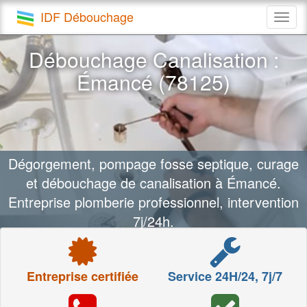
IDF Débouchage
Togg
navig
Débouchage Canalisation :
Émancé (78125)
Dégorgement, pompage fosse septique, curage
et débouchage de canalisation à Émancé.
Entreprise plomberie professionnel, intervention
7j/24h.
Entreprise certifiée
Service 24H/24, 7j/7