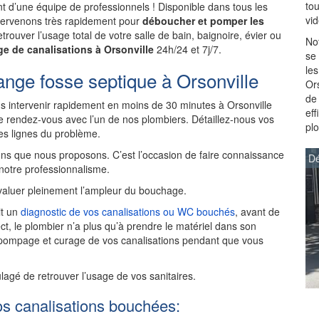
to
 d’une équipe de professionnels ! Disponible dans tous les
vi
intervenons très rapidement pour
déboucher et pomper les
trouver l’usage total de votre salle de bain, baignoire, évier ou
Not
e de canalisations à Orsonville
24h/24 et 7j/7.
se
les
nge fosse septique à Orsonville
Ors
de
 intervenir rapidement en moins de 30 minutes à Orsonville
ef
 rendez-vous avec l’un de nos plombiers. Détaillez-nous vos
pl
des lignes du problème.
ns que nous proposons. C’est l’occasion de faire connaissance
Dé
 notre professionnalisme.
aluer pleinement l’ampleur du bouchage.
it un
diagnostic de vos canalisations ou WC bouchés
, avant de
ct, le plombier n’a plus qu’à prendre le matériel dans son
 pompage et curage de vos canalisations pendant que vous
ulagé de retrouver l’usage de vos sanitaires.
os canalisations bouchées: