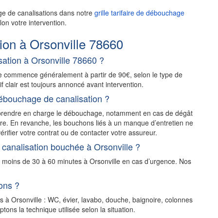
ge de canalisations dans notre
grille tarifaire de débouchage
on votre intervention.
on à Orsonville 78660
ation à Orsonville 78660 ?
le commence généralement à partir de 90€, selon le type de
rif clair est toujours annoncé avant intervention.
ébouchage de canalisation ?
t prendre en charge le débouchage, notamment en cas de dégât
stre. En revanche, les bouchons liés à un manque d’entretien ne
érifier votre contrat ou de contacter votre assureur.
canalisation bouchée à Orsonville ?
n moins de 30 à 60 minutes à Orsonville en cas d’urgence. Nos
ons ?
s à Orsonville : WC, évier, lavabo, douche, baignoire, colonnes
ons la technique utilisée selon la situation.