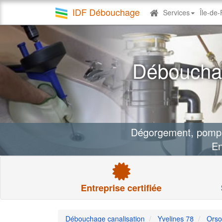
IDF Débouchage
Services
Île-de
Debouchage
canalisation
Débouchag
Dégorgement, pompag
En
Entreprise certifiée
Débouchage canalisation
Yvelines 78
Orso