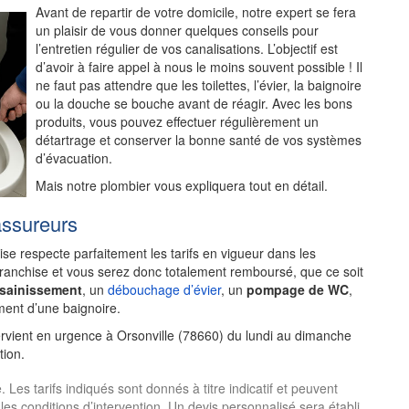
Avant de repartir de votre domicile, notre expert se fera
un plaisir de vous donner quelques conseils pour
l’entretien régulier de vos canalisations. L’objectif est
d’avoir à faire appel à nous le moins souvent possible ! Il
ne faut pas attendre que les toilettes, l’évier, la baignoire
ou la douche se bouche avant de réagir. Avec les bons
produits, vous pouvez effectuer régulièrement un
détartrage et conserver la bonne santé de vos systèmes
d’évacuation.
Mais notre plombier vous expliquera tout en détail.
assureurs
rise respecte parfaitement les tarifs en vigueur dans les
franchise et vous serez donc totalement remboursé, que ce soit
ssainissement
, un
débouchage d’évier
, un
pompage de WC
,
ent d’une baignoire.
ervient en urgence à Orsonville (78660) du lundi au dimanche
tion.
Les tarifs indiqués sont donnés à titre indicatif et peuvent
 les conditions d’intervention. Un devis personnalisé sera établi