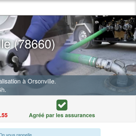
le (78660)
sation à Orsonville.
4h.
.55
Agréé par les assurances
On vous rappelle