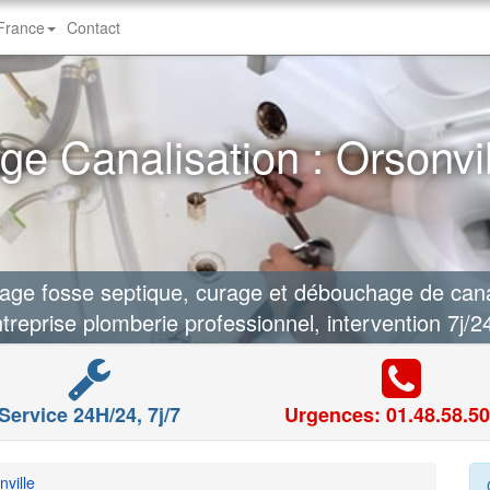
-France
Contact
e Canalisation : Orsonvil
e fosse septique, curage et débouchage de canali
treprise plomberie professionnel, intervention 7j/2
Service 24H/24, 7j/7
Urgences: 01.48.58.50
nville