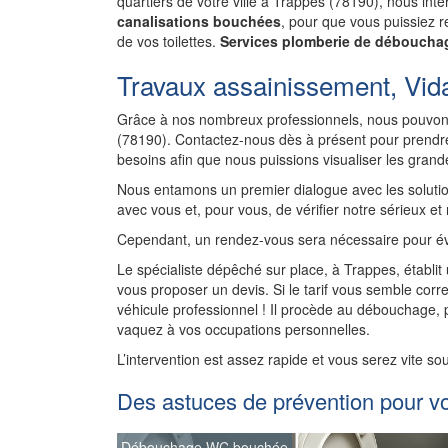
quartiers de votre ville à Trappes (78190), nous in
canalisations bouchées
, pour que vous puissiez re
de vos toilettes.
Services plomberie de débouchag
Travaux assainissement, Vid
Grâce à nos nombreux professionnels, nous pouvons
(78190). Contactez-nous dès à présent pour prendre
besoins afin que nous puissions visualiser les gran
Nous entamons un premier dialogue avec les solutio
avec vous et, pour vous, de vérifier notre sérieux et
Cependant, un rendez-vous sera nécessaire pour év
Le spécialiste dépêché sur place, à Trappes, établit
vous proposer un devis. Si le tarif vous semble corre
véhicule professionnel ! Il procède au débouchage,
vaquez à vos occupations personnelles.
L’intervention est assez rapide et vous serez vite so
Des astuces de prévention pour v
Débouchage WC bouchée