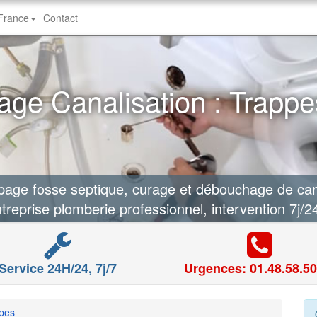
-France
Contact
ge Canalisation : Trappe
ge fosse septique, curage et débouchage de cana
treprise plomberie professionnel, intervention 7j/2
Service 24H/24, 7j/7
Urgences: 01.48.58.50
pes