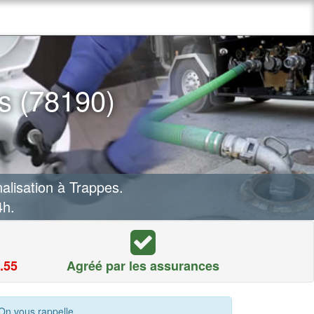
s (78190)
lisation à Trappes.
4h.
.55
Agréé par les assurances
On vous rappelle