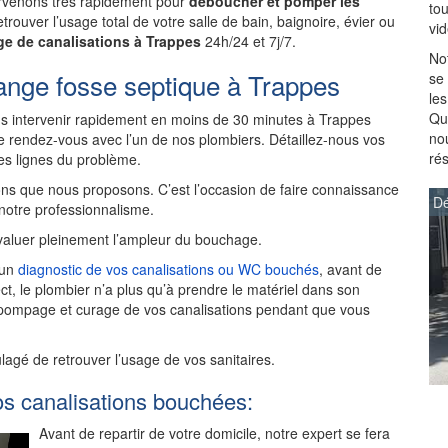
tervenons très rapidement pour
déboucher et pomper les
to
trouver l’usage total de votre salle de bain, baignoire, évier ou
vi
e de canalisations à Trappes
24h/24 et 7j/7.
Not
ange fosse septique à Trappes
se
les
Que
 intervenir rapidement en moins de 30 minutes à Trappes
no
 rendez-vous avec l’un de nos plombiers. Détaillez-nous vos
ré
des lignes du problème.
ns que nous proposons. C’est l’occasion de faire connaissance
Dé
 notre professionnalisme.
aluer pleinement l’ampleur du bouchage.
 un
diagnostic de vos canalisations ou WC bouchés
, avant de
ct, le plombier n’a plus qu’à prendre le matériel dans son
 pompage et curage de vos canalisations pendant que vous
ulagé de retrouver l’usage de vos sanitaires.
os canalisations bouchées:
Avant de repartir de votre domicile, notre expert se fera