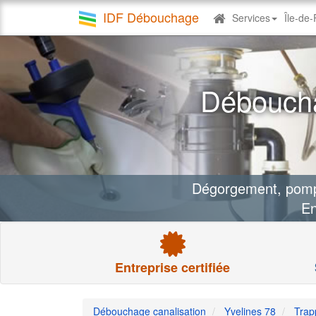
IDF Débouchage
Services
Île-de
Debouchage
canalisation
Déboucha
Dégorgement, pompa
En
Entreprise certifiée
Débouchage canalisation
Yvelines 78
Trap