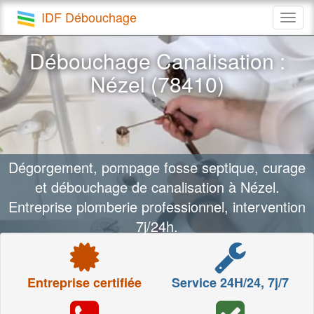
IDF Débouchage
Togg
navig
Débouchage Canalisation :
Nézel (78410)
Dégorgement, pompage fosse septique, curage
et débouchage de canalisation à Nézel.
Entreprise plomberie professionnel, intervention
7j/24h.
Entreprise certifiée
Service 24H/24, 7j/7