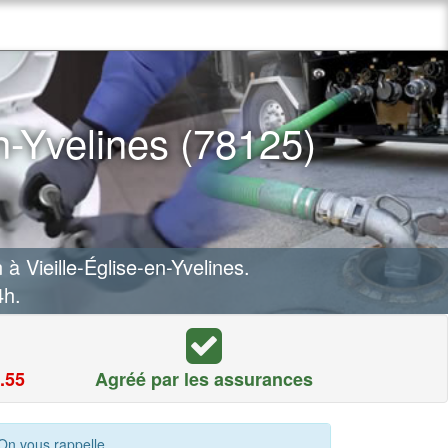
n-Yvelines (78125)
 Vieille-Église-en-Yvelines.
4h.
.55
Agréé par les assurances
On vous rappelle