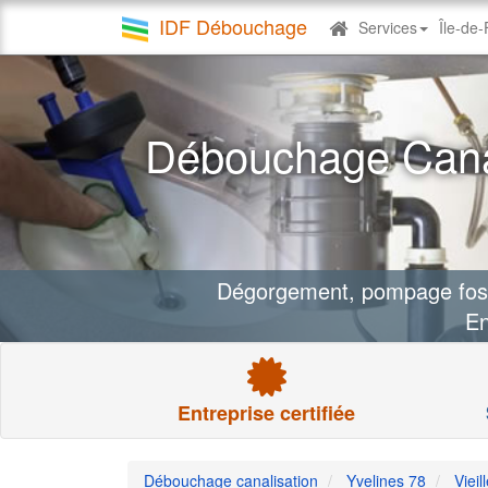
IDF Débouchage
Services
Île-de
Debouchage
canalisation
Débouchage Canali
Dégorgement, pompage fosse 
En
Entreprise certifiée
Débouchage canalisation
Yvelines 78
Vieil