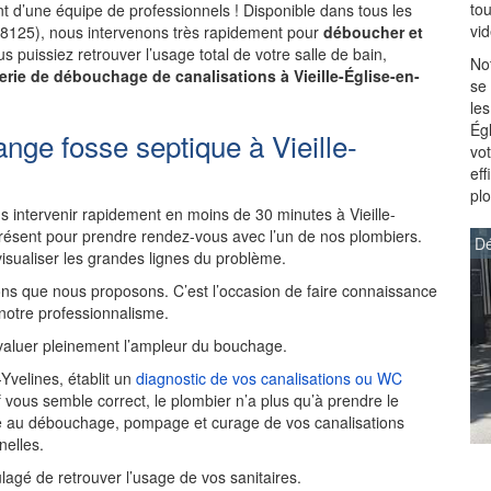
to
 d’une équipe de professionnels ! Disponible dans tous les
vi
s (78125), nous intervenons très rapidement pour
déboucher et
s puissiez retrouver l’usage total de votre salle de bain,
Not
rie de débouchage de canalisations à Vieille-Église-en-
se
les
Égl
nge fosse septique à Vieille-
vot
ef
pl
intervenir rapidement en moins de 30 minutes à Vieille-
résent pour prendre rendez-vous avec l’un de nos plombiers.
Dé
visualiser les grandes lignes du problème.
ns que nous proposons. C’est l’occasion de faire connaissance
 notre professionnalisme.
aluer pleinement l’ampleur du bouchage.
-Yvelines, établit un
diagnostic de vos canalisations ou WC
if vous semble correct, le plombier n’a plus qu’à prendre le
ède au débouchage, pompage et curage de vos canalisations
elles.
ulagé de retrouver l’usage de vos sanitaires.