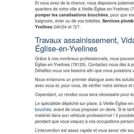
Et vous avez de la chance, nous disposons justement
quartiers de votre ville à Vieille-Église-en-Yveline
pomper les canalisations bouchées
, pour que vou
baignoire, évier ou de vos toilettes.
Services plombe
Yvelines
24h/24 et 7j/7.
Travaux assainissement, Vida
Église-en-Yvelines
Grâce à nos nombreux professionnels, nous pouvons 
Église-en-Yvelines (78125). Contactez-nous dès à p
Détaillez-nous vos besoins afin que nous puissions 
Nous entamons un premier dialogue avec les solutio
avec vous et, pour vous, de vérifier notre sérieux et
Cependant, un rendez-vous sera nécessaire pour év
Le spécialiste dépêché sur place, à Vieille-Église-en
bouchés
, avant de vous proposer un devis. Si le tar
matériel dans son véhicule professionnel ! Il proc
pendant que vous vaquez à vos occupations personn
L’intervention est assez rapide et vous serez vite so