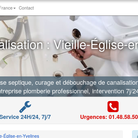
-France
Contact
sation : Vieille-Église-e
septique, curage et débouchage de canalisation à
treprise plomberie professionnel, intervention 7j/2
Service 24H/24, 7j/7
Urgences: 01.48.58.50
le-Église-en-Yvelines