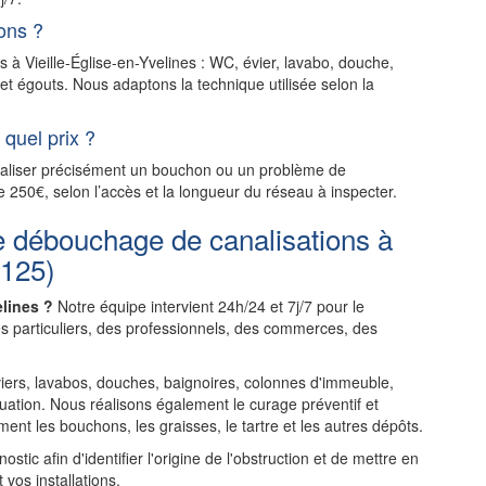
ons ?
s à Vieille-Église-en-Yvelines : WC, évier, lavabo, douche,
et égouts. Nous adaptons la technique utilisée selon la
quel prix ?
ocaliser précisément un bouchon ou un problème de
e 250€, selon l’accès et la longueur du réseau à inspecter.
e débouchage de canalisations à
8125)
elines ?
Notre équipe intervient 24h/24 et 7j/7 pour le
s particuliers, des professionnels, des commerces, des
rs, lavabos, douches, baignoires, colonnes d'immeuble,
uation. Nous réalisons également le curage préventif et
ent les bouchons, les graisses, le tartre et les autres dépôts.
tic afin d'identifier l'origine de l'obstruction et de mettre en
 vos installations.