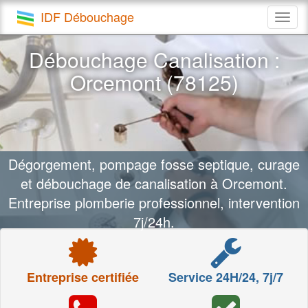
IDF Débouchage
Togg
navig
Débouchage Canalisation :
Orcemont (78125)
Dégorgement, pompage fosse septique, curage
et débouchage de canalisation à Orcemont.
Entreprise plomberie professionnel, intervention
7j/24h.
Entreprise certifiée
Service 24H/24, 7j/7