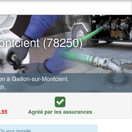
ontcient (78250)
n à Gaillon-sur-Montcient.
4h.
.55
Agréé par les assurances
On vous rappelle