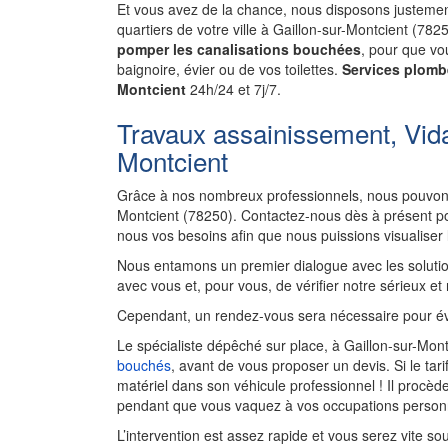
Et vous avez de la chance, nous disposons justement
quartiers de votre ville à Gaillon-sur-Montcient (78
pomper les canalisations bouchées
, pour que vou
baignoire, évier ou de vos toilettes.
Services plomb
Montcient
24h/24 et 7j/7.
Travaux assainissement, Vida
Montcient
Grâce à nos nombreux professionnels, nous pouvons
Montcient (78250). Contactez-nous dès à présent po
nous vos besoins afin que nous puissions visualiser
Nous entamons un premier dialogue avec les solutio
avec vous et, pour vous, de vérifier notre sérieux et
Cependant, un rendez-vous sera nécessaire pour év
Le spécialiste dépêché sur place, à Gaillon-sur-Mont
bouchés
, avant de vous proposer un devis. Si le tar
matériel dans son véhicule professionnel ! Il proc
pendant que vous vaquez à vos occupations personn
L’intervention est assez rapide et vous serez vite so