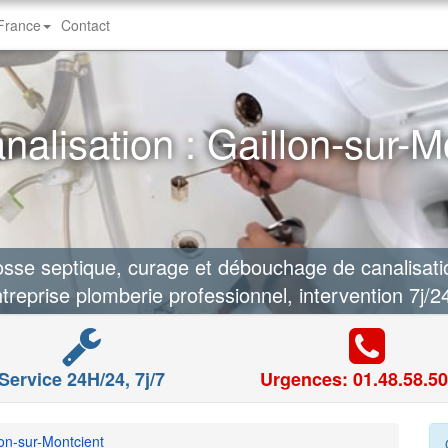
-France
Contact
lisation : Gaillon-sur-M
e septique, curage et débouchage de canalisatio
treprise plomberie professionnel, intervention 7j/2
Service 24H/24, 7j/7
Urgences: 01.48.58.50
lon-sur-Montcient