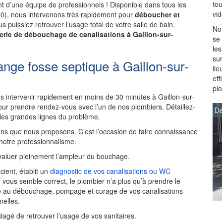
to
 d’une équipe de professionnels ! Disponible dans tous les
vi
250), nous intervenons très rapidement pour
déboucher et
s puissiez retrouver l’usage total de votre salle de bain,
Not
erie de débouchage de canalisations à Gaillon-sur-
se
les
sur
nge fosse septique à Gaillon-sur-
lie
ef
pl
 intervenir rapidement en moins de 30 minutes à Gaillon-sur-
ur prendre rendez-vous avec l’un de nos plombiers. Détaillez-
Dé
 les grandes lignes du problème.
ns que nous proposons. C’est l’occasion de faire connaissance
 notre professionnalisme.
aluer pleinement l’ampleur du bouchage.
cient, établit un
diagnostic de vos canalisations ou WC
if vous semble correct, le plombier n’a plus qu’à prendre le
ède au débouchage, pompage et curage de vos canalisations
elles.
ulagé de retrouver l’usage de vos sanitaires.