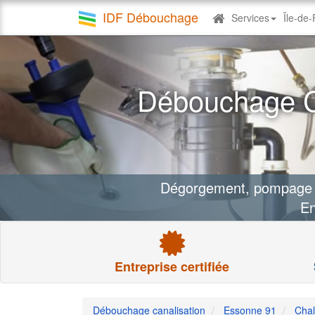
IDF Débouchage
Services
Île-de
Debouchage
canalisation
Débouchage Ca
Dégorgement, pompage fo
En
Entreprise certifiée
Débouchage canalisation
Essonne 91
Chal