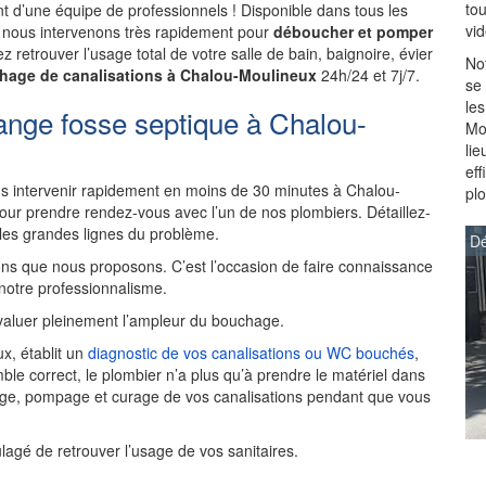
to
 d’une équipe de professionnels ! Disponible dans tous les
vi
, nous intervenons très rapidement pour
déboucher et pomper
z retrouver l’usage total de votre salle de bain, baignoire, évier
Not
hage de canalisations à Chalou-Moulineux
24h/24 et 7j/7.
se
les
ange fosse septique à Chalou-
Mo
lie
ef
 intervenir rapidement en moins de 30 minutes à Chalou-
pl
ur prendre rendez-vous avec l’un de nos plombiers. Détaillez-
 les grandes lignes du problème.
Dé
ns que nous proposons. C’est l’occasion de faire connaissance
 notre professionnalisme.
aluer pleinement l’ampleur du bouchage.
x, établit un
diagnostic de vos canalisations ou WC bouchés
,
ble correct, le plombier n’a plus qu’à prendre le matériel dans
age, pompage et curage de vos canalisations pendant que vous
ulagé de retrouver l’usage de vos sanitaires.