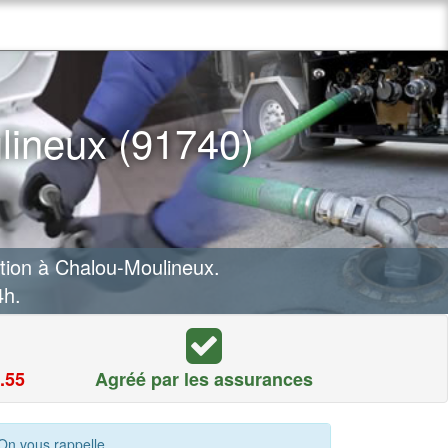
lineux (91740)
tion à Chalou-Moulineux.
4h.
.55
Agréé par les assurances
On vous rappelle