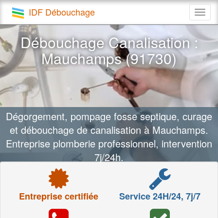
IDF Débouchage
Togg
navig
Débouchage Canalisation :
Mauchamps (91730)
Dégorgement, pompage fosse septique, curage
et débouchage de canalisation à Mauchamps.
Entreprise plomberie professionnel, intervention
7j/24h.
Entreprise certifiée
Service 24H/24, 7j/7