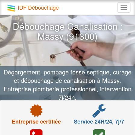
IDF Débouchage
Togg
navig
Débouchage Canalisation :
Massy (91300)
Dégorgement, pompage fosse septique, curage
et débouchage de canalisation à Massy.
Entreprise plomberie professionnel, intervention
7j/24h.
Entreprise certifiée
Service 24H/24, 7j/7