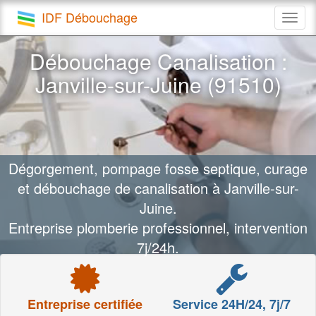
IDF Débouchage
Togg
navig
Débouchage Canalisation :
Janville-sur-Juine (91510)
Dégorgement, pompage fosse septique, curage
et débouchage de canalisation à Janville-sur-
Juine.
Entreprise plomberie professionnel, intervention
7j/24h.
Entreprise certifiée
Service 24H/24, 7j/7