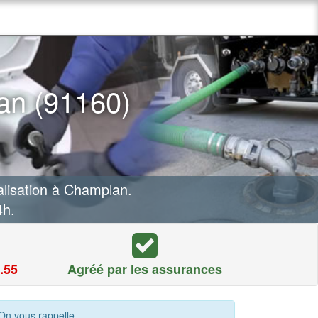
an (91160)
lisation à Champlan.
4h.
.55
Agréé par les assurances
On vous rappelle