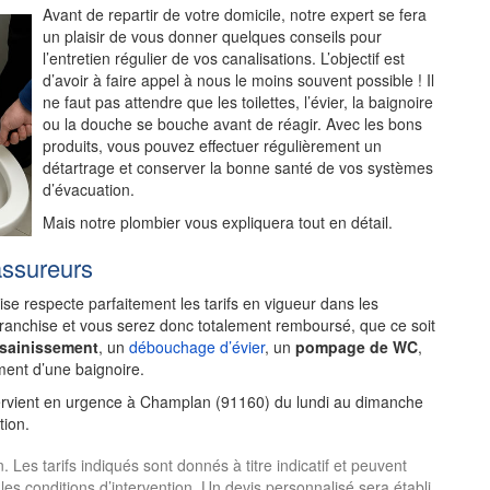
Avant de repartir de votre domicile, notre expert se fera
un plaisir de vous donner quelques conseils pour
l’entretien régulier de vos canalisations. L’objectif est
d’avoir à faire appel à nous le moins souvent possible ! Il
ne faut pas attendre que les toilettes, l’évier, la baignoire
ou la douche se bouche avant de réagir. Avec les bons
produits, vous pouvez effectuer régulièrement un
détartrage et conserver la bonne santé de vos systèmes
d’évacuation.
Mais notre plombier vous expliquera tout en détail.
assureurs
rise respecte parfaitement les tarifs en vigueur dans les
franchise et vous serez donc totalement remboursé, que ce soit
ssainissement
, un
débouchage d’évier
, un
pompage de WC
,
ent d’une baignoire.
tervient en urgence à Champlan (91160) du lundi au dimanche
tion.
es tarifs indiqués sont donnés à titre indicatif et peuvent
 les conditions d’intervention. Un devis personnalisé sera établi