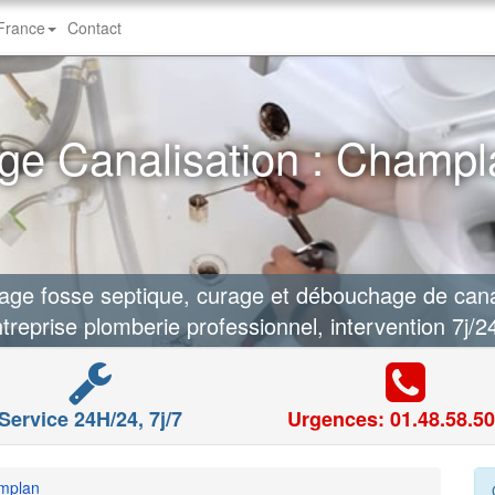
-France
Contact
e Canalisation : Champl
e fosse septique, curage et débouchage de cana
treprise plomberie professionnel, intervention 7j/2
Service 24H/24, 7j/7
Urgences: 01.48.58.50
mplan