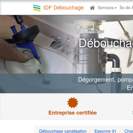
IDF Débouchage
Services
Île-de
Debouchage
canalisation
Débouchag
Dégorgement, pompag
En
Entreprise certifiée
Débouchage canalisation
Essonne 91
Cha