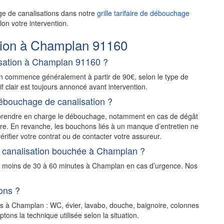
ge de canalisations dans notre
grille tarifaire de débouchage
on votre intervention.
tion à Champlan 91160
sation à Champlan 91160 ?
n commence généralement à partir de 90€, selon le type de
rif clair est toujours annoncé avant intervention.
ébouchage de canalisation ?
t prendre en charge le débouchage, notamment en cas de dégât
stre. En revanche, les bouchons liés à un manque d’entretien ne
érifier votre contrat ou de contacter votre assureur.
e canalisation bouchée à Champlan ?
en moins de 30 à 60 minutes à Champlan en cas d’urgence. Nos
ons ?
ns à Champlan : WC, évier, lavabo, douche, baignoire, colonnes
ons la technique utilisée selon la situation.