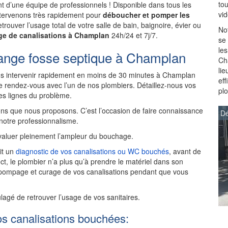
to
 d’une équipe de professionnels ! Disponible dans tous les
vi
intervenons très rapidement pour
déboucher et pomper les
trouver l’usage total de votre salle de bain, baignoire, évier ou
Not
ge de canalisations à Champlan
24h/24 et 7j/7.
se
les
ange fosse septique à Champlan
Ch
lie
s intervenir rapidement en moins de 30 minutes à Champlan
ef
 rendez-vous avec l’un de nos plombiers. Détaillez-nous vos
pl
des lignes du problème.
ns que nous proposons. C’est l’occasion de faire connaissance
Dé
 notre professionnalisme.
aluer pleinement l’ampleur du bouchage.
it un
diagnostic de vos canalisations ou WC bouchés
, avant de
ct, le plombier n’a plus qu’à prendre le matériel dans son
 pompage et curage de vos canalisations pendant que vous
ulagé de retrouver l’usage de vos sanitaires.
os canalisations bouchées: