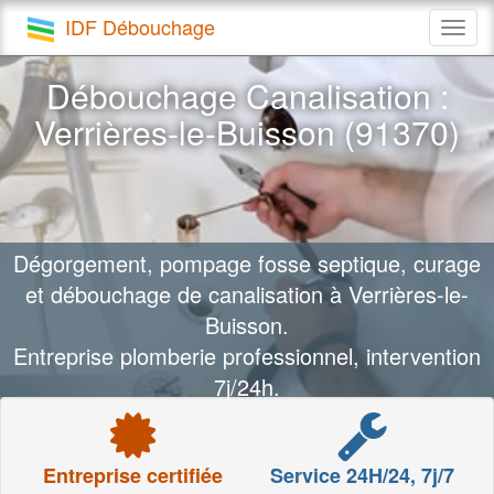
IDF Débouchage
Togg
navig
Débouchage Canalisation :
Verrières-le-Buisson (91370)
Dégorgement, pompage fosse septique, curage
et débouchage de canalisation à Verrières-le-
Buisson.
Entreprise plomberie professionnel, intervention
7j/24h.
Entreprise certifiée
Service 24H/24, 7j/7