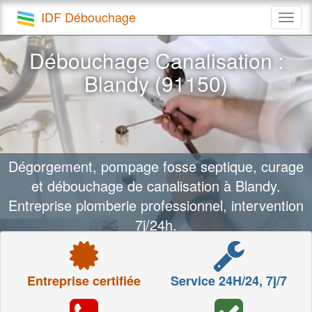
IDF Débouchage
Togg
navig
Débouchage Canalisation :
Blandy (91150)
Dégorgement, pompage fosse septique, curage
et débouchage de canalisation à Blandy.
Entreprise plomberie professionnel, intervention
7j/24h.
Entreprise certifiée
Service 24H/24, 7j/7