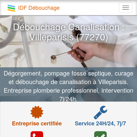
IDF Débouchage
Togg
navig
Débouchage Canalisation :
Villeparisis (77270)
Dégorgement, pompage fosse septique, curage
et débouchage de canalisation à Villeparisis.
Entreprise plomberie professionnel, intervention
7j/24h.
Entreprise certifiée
Service 24H/24, 7j/7