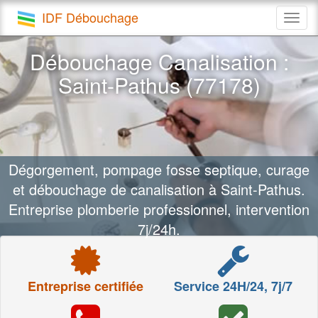
IDF Débouchage
Togg
navig
Débouchage Canalisation :
Saint-Pathus (77178)
Dégorgement, pompage fosse septique, curage
et débouchage de canalisation à Saint-Pathus.
Entreprise plomberie professionnel, intervention
7j/24h.
Entreprise certifiée
Service 24H/24, 7j/7