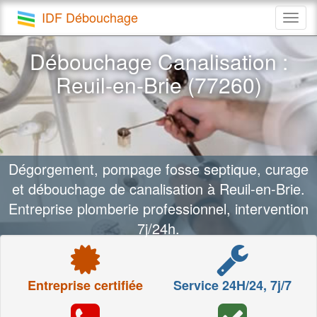
IDF Débouchage
Togg
navig
Débouchage Canalisation :
Reuil-en-Brie (77260)
Dégorgement, pompage fosse septique, curage
et débouchage de canalisation à Reuil-en-Brie.
Entreprise plomberie professionnel, intervention
7j/24h.
Entreprise certifiée
Service 24H/24, 7j/7