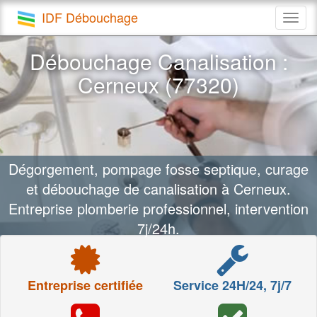
IDF Débouchage
Togg
navig
Débouchage Canalisation :
Cerneux (77320)
Dégorgement, pompage fosse septique, curage
et débouchage de canalisation à Cerneux.
Entreprise plomberie professionnel, intervention
7j/24h.
Entreprise certifiée
Service 24H/24, 7j/7