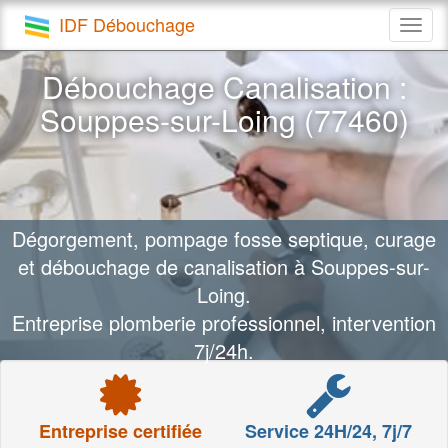
IDF Débouchage
Togg
navig
Débouchage Canalisation :
Souppes-sur-Loing (77460)
Dégorgement, pompage fosse septique, curage
et débouchage de canalisation à Souppes-sur-
Loing.
Entreprise plomberie professionnel, intervention
7j/24h.
Entreprise certifiée
Service 24H/24, 7j/7