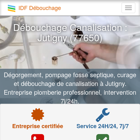
IDF Débouchage
Togg
navig
Débouchage Canalisation :
Jutigny (77650)
Dégorgement, pompage fosse septique, curage
et débouchage de canalisation à Jutigny.
Entreprise plomberie professionnel, intervention
7j/24h.
Entreprise certifiée
Service 24H/24, 7j/7