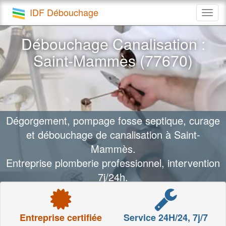
IDF Débouchage
Togg
navig
Débouchage Canalisation :
Saint-Mammès (77670)
Dégorgement, pompage fosse septique, curage
et débouchage de canalisation à Saint-
Mammès.
Entreprise plomberie professionnel, intervention
7j/24h.
Entreprise certifiée
Service 24H/24, 7j/7