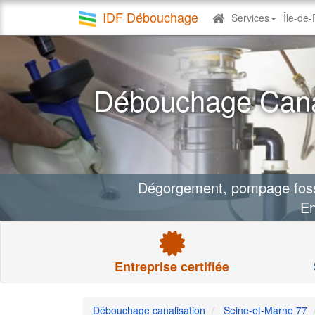
IDF Débouchage
Services
Île-de
Debouchage
canalisation
Débouchage Canal
Dégorgement, pompage fosse
En
Entreprise certifiée
Débouchage canalisation
Seine-et-Marne 77