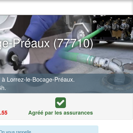
ge-Préaux (77710)
 à Lorrez-le-Bocage-Préaux.
4h.
.55
Agréé par les assurances
On vous rappelle