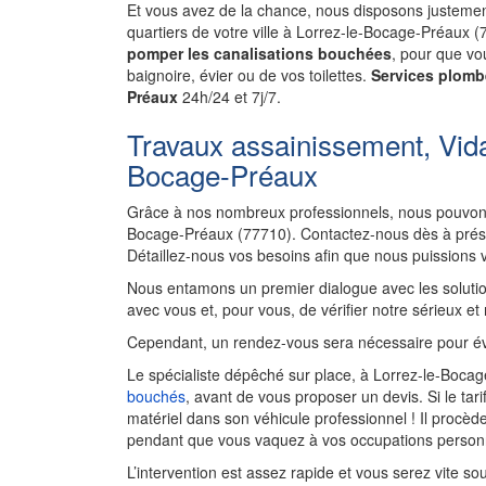
Et vous avez de la chance, nous disposons justement
quartiers de votre ville à Lorrez-le-Bocage-Préaux 
pomper les canalisations bouchées
, pour que vou
baignoire, évier ou de vos toilettes.
Services plomb
Préaux
24h/24 et 7j/7.
Travaux assainissement, Vida
Bocage-Préaux
Grâce à nos nombreux professionnels, nous pouvons
Bocage-Préaux (77710). Contactez-nous dès à prése
Détaillez-nous vos besoins afin que nous puissions 
Nous entamons un premier dialogue avec les solutio
avec vous et, pour vous, de vérifier notre sérieux et
Cependant, un rendez-vous sera nécessaire pour év
Le spécialiste dépêché sur place, à Lorrez-le-Bocag
bouchés
, avant de vous proposer un devis. Si le tar
matériel dans son véhicule professionnel ! Il proc
pendant que vous vaquez à vos occupations personn
L’intervention est assez rapide et vous serez vite so