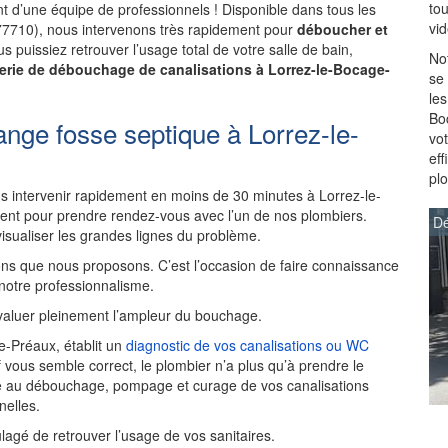
to
 d’une équipe de professionnels ! Disponible dans tous les
vi
(77710), nous intervenons très rapidement pour
déboucher et
s puissiez retrouver l’usage total de votre salle de bain,
Not
erie de débouchage de canalisations à Lorrez-le-Bocage-
se
les
Bo
nge fosse septique à Lorrez-le-
vot
ef
pl
 intervenir rapidement en moins de 30 minutes à Lorrez-le-
nt pour prendre rendez-vous avec l’un de nos plombiers.
Dé
visualiser les grandes lignes du problème.
ns que nous proposons. C’est l’occasion de faire connaissance
 notre professionnalisme.
aluer pleinement l’ampleur du bouchage.
e-Préaux, établit un
diagnostic de vos canalisations ou WC
if vous semble correct, le plombier n’a plus qu’à prendre le
ède au débouchage, pompage et curage de vos canalisations
elles.
ulagé de retrouver l’usage de vos sanitaires.