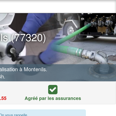
ls (77320)
isation à Montenils.
4h.
.55
Agréé par les assurances
On vous rappelle