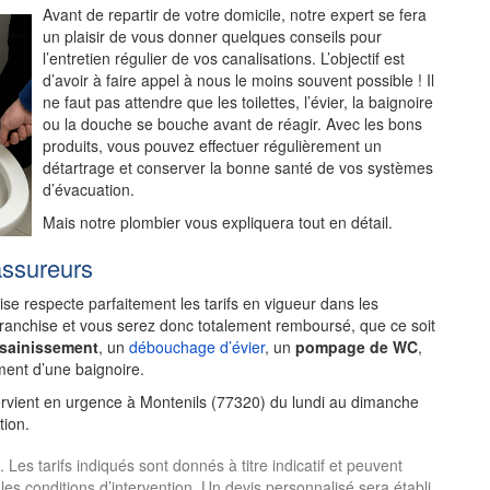
Avant de repartir de votre domicile, notre expert se fera
un plaisir de vous donner quelques conseils pour
l’entretien régulier de vos canalisations. L’objectif est
d’avoir à faire appel à nous le moins souvent possible ! Il
ne faut pas attendre que les toilettes, l’évier, la baignoire
ou la douche se bouche avant de réagir. Avec les bons
produits, vous pouvez effectuer régulièrement un
détartrage et conserver la bonne santé de vos systèmes
d’évacuation.
Mais notre plombier vous expliquera tout en détail.
assureurs
rise respecte parfaitement les tarifs en vigueur dans les
franchise et vous serez donc totalement remboursé, que ce soit
ssainissement
, un
débouchage d’évier
, un
pompage de WC
,
ent d’une baignoire.
ervient en urgence à Montenils (77320) du lundi au dimanche
tion.
es tarifs indiqués sont donnés à titre indicatif et peuvent
 les conditions d’intervention. Un devis personnalisé sera établi