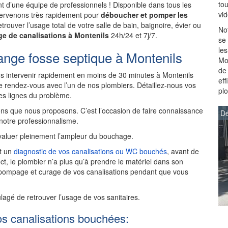
to
 d’une équipe de professionnels ! Disponible dans tous les
vi
intervenons très rapidement pour
déboucher et pomper les
trouver l’usage total de votre salle de bain, baignoire, évier ou
Not
e de canalisations à Montenils
24h/24 et 7j/7.
se
les
ange fosse septique à Montenils
Mon
de
 intervenir rapidement en moins de 30 minutes à Montenils
ef
 rendez-vous avec l’un de nos plombiers. Détaillez-nous vos
pl
des lignes du problème.
ns que nous proposons. C’est l’occasion de faire connaissance
Dé
 notre professionnalisme.
aluer pleinement l’ampleur du bouchage.
it un
diagnostic de vos canalisations ou WC bouchés
, avant de
ct, le plombier n’a plus qu’à prendre le matériel dans son
 pompage et curage de vos canalisations pendant que vous
ulagé de retrouver l’usage de vos sanitaires.
os canalisations bouchées: