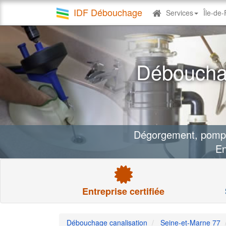
IDF Débouchage
Services
Île-de
Debouchage
canalisation
Débouchag
Dégorgement, pompag
En
Entreprise certifiée
Débouchage canalisation
Seine-et-Marne 77