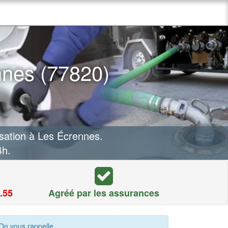
nnes (77820)
sation à Les Écrennes.
4h.
.55
Agréé par les assurances
On vous rappelle