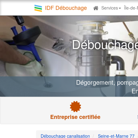
IDF Débouchage
Services
Île-de
Debouchage
canalisation
Débouchage 
Dégorgement, pompage 
En
Entreprise certifiée
Débouchage canalisation
Seine-et-Marne 77