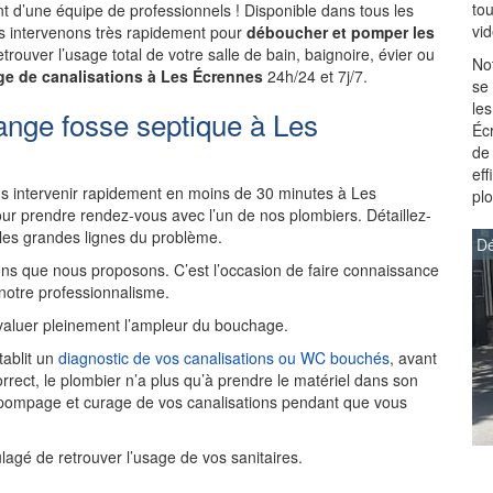
to
 d’une équipe de professionnels ! Disponible dans tous les
vi
us intervenons très rapidement pour
déboucher et pomper les
trouver l’usage total de votre salle de bain, baignoire, évier ou
Not
e de canalisations à Les Écrennes
24h/24 et 7j/7.
se
les
ange fosse septique à Les
Écr
de
ef
 intervenir rapidement en moins de 30 minutes à Les
pl
r prendre rendez-vous avec l’un de nos plombiers. Détaillez-
 les grandes lignes du problème.
Dé
ns que nous proposons. C’est l’occasion de faire connaissance
 notre professionnalisme.
aluer pleinement l’ampleur du bouchage.
tablit un
diagnostic de vos canalisations ou WC bouchés
, avant
rrect, le plombier n’a plus qu’à prendre le matériel dans son
 pompage et curage de vos canalisations pendant que vous
ulagé de retrouver l’usage de vos sanitaires.