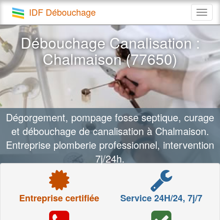
IDF Débouchage
Togg
navig
Débouchage Canalisation :
Chalmaison (77650)
Dégorgement, pompage fosse septique, curage
et débouchage de canalisation à Chalmaison.
Entreprise plomberie professionnel, intervention
7j/24h.
Entreprise certifiée
Service 24H/24, 7j/7