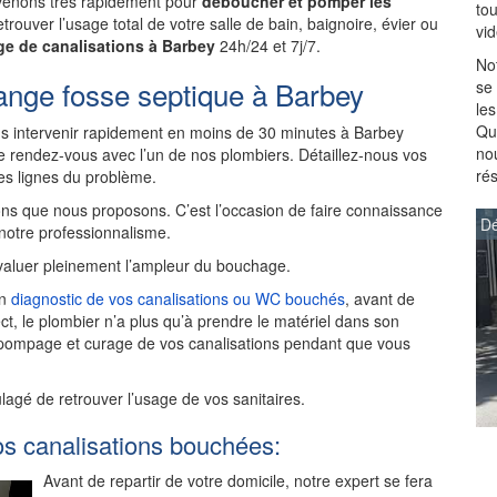
ervenons très rapidement pour
déboucher et pomper les
to
trouver l’usage total de votre salle de bain, baignoire, évier ou
vi
e de canalisations à Barbey
24h/24 et 7j/7.
Not
ange fosse septique à Barbey
se
les
Que
 intervenir rapidement en moins de 30 minutes à Barbey
no
 rendez-vous avec l’un de nos plombiers. Détaillez-nous vos
ré
des lignes du problème.
ns que nous proposons. C’est l’occasion de faire connaissance
Dé
 notre professionnalisme.
aluer pleinement l’ampleur du bouchage.
un
diagnostic de vos canalisations ou WC bouchés
, avant de
ct, le plombier n’a plus qu’à prendre le matériel dans son
 pompage et curage de vos canalisations pendant que vous
ulagé de retrouver l’usage de vos sanitaires.
os canalisations bouchées:
Avant de repartir de votre domicile, notre expert se fera