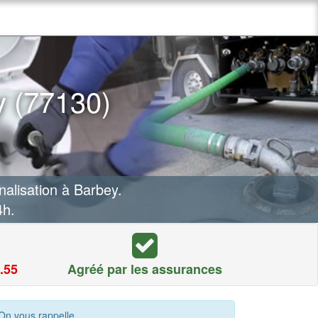
y (77130)
lisation à Barbey.
4h.
.55
Agréé par les assurances
On vous rappelle