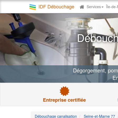
IDF Débouchage
Services
Île-de
Debouchage
canalisation
Déboucha
Dégorgement, pomp
En
Entreprise certifiée
Débouchage canalisation
Seine-et-Marne 77