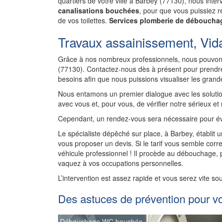
quartiers de votre ville à Barbey (77130), nous int
canalisations bouchées
, pour que vous puissiez re
de vos toilettes.
Services plomberie de débouchag
Travaux assainissement, Vid
Grâce à nos nombreux professionnels, nous pouvons
(77130). Contactez-nous dès à présent pour prendre
besoins afin que nous puissions visualiser les gran
Nous entamons un premier dialogue avec les solutio
avec vous et, pour vous, de vérifier notre sérieux et
Cependant, un rendez-vous sera nécessaire pour év
Le spécialiste dépêché sur place, à Barbey, établit 
vous proposer un devis. Si le tarif vous semble corre
véhicule professionnel ! Il procède au débouchage,
vaquez à vos occupations personnelles.
L’intervention est assez rapide et vous serez vite so
Des astuces de prévention pour v
Débouchage WC bouchée