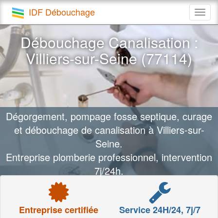
IDF Débouchage
Togg
navig
Débouchage Canalisation :
Villiers-sur-Seine (77114)
Dégorgement, pompage fosse septique, curage
et débouchage de canalisation à Villiers-sur-
Seine.
Entreprise plomberie professionnel, intervention
7j/24h.
Entreprise certifiée
Service 24H/24, 7j/7