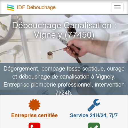
IDF Débouchage
Togg
navig
Débouchage Canalisation :
Vignely (77450)
Dégorgement, pompage fosse septique, curage
et débouchage de canalisation à Vignely.
Entreprise plomberie professionnel, intervention
7j/24h.
Entreprise certifiée
Service 24H/24, 7j/7