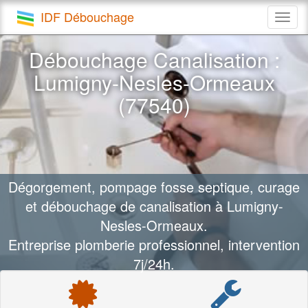
IDF Débouchage
Togg
navig
Débouchage Canalisation :
Lumigny-Nesles-Ormeaux
(77540)
Dégorgement, pompage fosse septique, curage
et débouchage de canalisation à Lumigny-
Nesles-Ormeaux.
Entreprise plomberie professionnel, intervention
7j/24h.