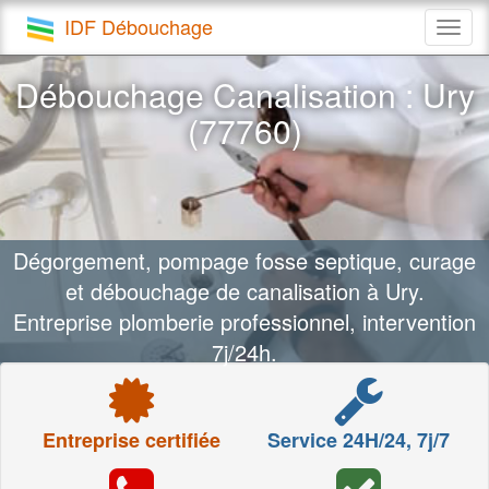
IDF Débouchage
Togg
navig
Débouchage Canalisation : Ury
(77760)
Dégorgement, pompage fosse septique, curage
et débouchage de canalisation à Ury.
Entreprise plomberie professionnel, intervention
7j/24h.
Entreprise certifiée
Service 24H/24, 7j/7