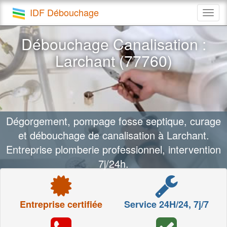
IDF Débouchage
Togg
navig
Débouchage Canalisation :
Larchant (77760)
Dégorgement, pompage fosse septique, curage
et débouchage de canalisation à Larchant.
Entreprise plomberie professionnel, intervention
7j/24h.
Entreprise certifiée
Service 24H/24, 7j/7