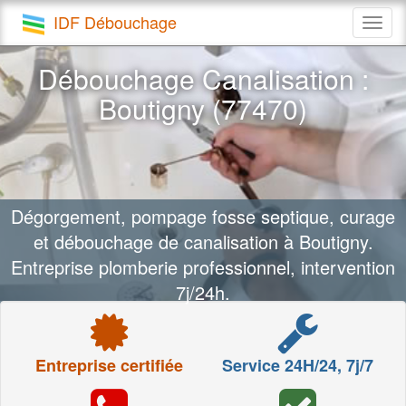
IDF Débouchage
Togg
navig
Débouchage Canalisation :
Boutigny (77470)
Dégorgement, pompage fosse septique, curage
et débouchage de canalisation à Boutigny.
Entreprise plomberie professionnel, intervention
7j/24h.
Entreprise certifiée
Service 24H/24, 7j/7