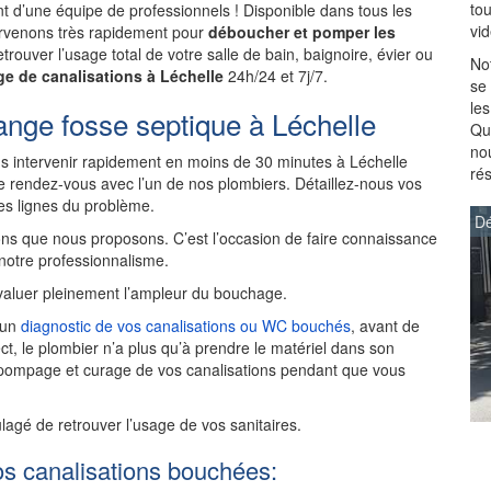
to
 d’une équipe de professionnels ! Disponible dans tous les
vi
tervenons très rapidement pour
déboucher et pomper les
trouver l’usage total de votre salle de bain, baignoire, évier ou
Not
e de canalisations à Léchelle
24h/24 et 7j/7.
se
les
ange fosse septique à Léchelle
Que
no
 intervenir rapidement en moins de 30 minutes à Léchelle
ré
 rendez-vous avec l’un de nos plombiers. Détaillez-nous vos
des lignes du problème.
Dé
ns que nous proposons. C’est l’occasion de faire connaissance
 notre professionnalisme.
aluer pleinement l’ampleur du bouchage.
t un
diagnostic de vos canalisations ou WC bouchés
, avant de
ct, le plombier n’a plus qu’à prendre le matériel dans son
 pompage et curage de vos canalisations pendant que vous
ulagé de retrouver l’usage de vos sanitaires.
os canalisations bouchées: