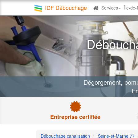
IDF Débouchage
Services
Île-de
Debouchage
canalisation
Déboucha
Dégorgement, pompa
En
Entreprise certifiée
Débouchage canalisation
Seine-et-Marne 77