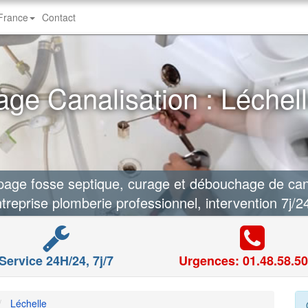
-France
Contact
ge Canalisation : Léchell
ge fosse septique, curage et débouchage de canal
treprise plomberie professionnel, intervention 7j/2
Service 24H/24, 7j/7
Urgences: 01.48.58.50
Léchelle