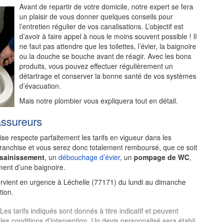
Avant de repartir de votre domicile, notre expert se fera
un plaisir de vous donner quelques conseils pour
l’entretien régulier de vos canalisations. L’objectif est
d’avoir à faire appel à nous le moins souvent possible ! Il
ne faut pas attendre que les toilettes, l’évier, la baignoire
ou la douche se bouche avant de réagir. Avec les bons
produits, vous pouvez effectuer régulièrement un
détartrage et conserver la bonne santé de vos systèmes
d’évacuation.
Mais notre plombier vous expliquera tout en détail.
assureurs
rise respecte parfaitement les tarifs en vigueur dans les
franchise et vous serez donc totalement remboursé, que ce soit
ssainissement
, un
débouchage d’évier
, un
pompage de WC
,
ent d’une baignoire.
ervient en urgence à Léchelle (77171) du lundi au dimanche
tion.
s tarifs indiqués sont donnés à titre indicatif et peuvent
 les conditions d’intervention. Un devis personnalisé sera établi