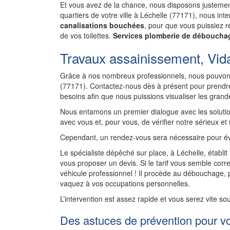
Et vous avez de la chance, nous disposons justement
quartiers de votre ville à Léchelle (77171), nous in
canalisations bouchées
, pour que vous puissiez re
de vos toilettes.
Services plomberie de débouchag
Travaux assainissement, Vid
Grâce à nos nombreux professionnels, nous pouvons
(77171). Contactez-nous dès à présent pour prendre
besoins afin que nous puissions visualiser les gran
Nous entamons un premier dialogue avec les solutio
avec vous et, pour vous, de vérifier notre sérieux et
Cependant, un rendez-vous sera nécessaire pour év
Le spécialiste dépêché sur place, à Léchelle, établi
vous proposer un devis. Si le tarif vous semble corre
véhicule professionnel ! Il procède au débouchage,
vaquez à vos occupations personnelles.
L’intervention est assez rapide et vous serez vite so
Des astuces de prévention pour v