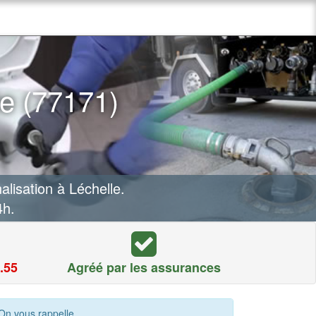
e (77171)
isation à Léchelle.
4h.
.55
Agréé par les assurances
On vous rappelle