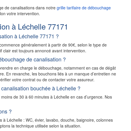
ge de canalisations dans notre
grille tarifaire de débouchage
on votre intervention.
ion à Léchelle 77171
ation à Léchelle 77171 ?
 commence généralement à partir de 90€, selon le type de
rif clair est toujours annoncé avant intervention.
ébouchage de canalisation ?
t prendre en charge le débouchage, notamment en cas de dégât
stre. En revanche, les bouchons liés à un manque d’entretien ne
érifier votre contrat ou de contacter votre assureur.
 canalisation bouchée à Léchelle ?
n moins de 30 à 60 minutes à Léchelle en cas d’urgence. Nos
ons ?
s à Léchelle : WC, évier, lavabo, douche, baignoire, colonnes
ons la technique utilisée selon la situation.