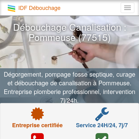
IDF Débouchage
Togg
navig
Débouchage Canalisation :
Pommeuse (77515)
Dégorgement, pompage fosse septique, curage
et débouchage de canalisation à Pommeuse.
Entreprise plomberie professionnel, intervention
7j/24h.
Entreprise certifiée
Service 24H/24, 7j/7