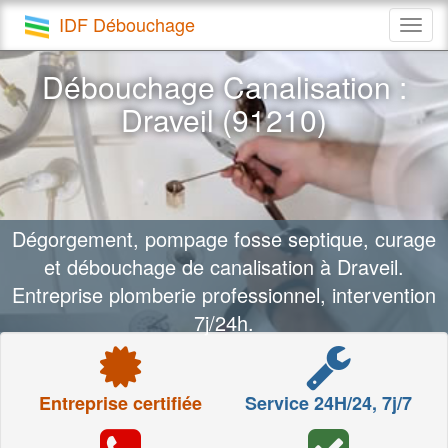
IDF Débouchage
Togg
navig
Débouchage Canalisation :
Draveil (91210)
Dégorgement, pompage fosse septique, curage
et débouchage de canalisation à Draveil.
Entreprise plomberie professionnel, intervention
7j/24h.
Entreprise certifiée
Service 24H/24, 7j/7