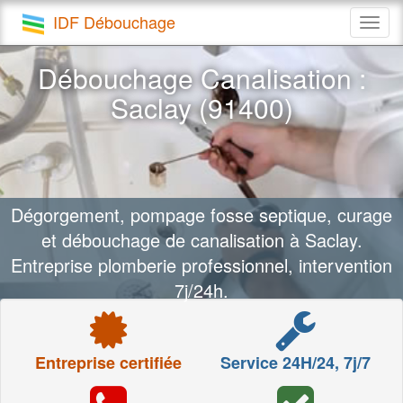
IDF Débouchage
Togg
navig
Débouchage Canalisation :
Saclay (91400)
Dégorgement, pompage fosse septique, curage
et débouchage de canalisation à Saclay.
Entreprise plomberie professionnel, intervention
7j/24h.
Entreprise certifiée
Service 24H/24, 7j/7