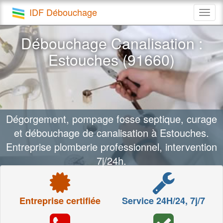
IDF Débouchage
Togg
navig
Débouchage Canalisation :
Estouches (91660)
Dégorgement, pompage fosse septique, curage
et débouchage de canalisation à Estouches.
Entreprise plomberie professionnel, intervention
7j/24h.
Entreprise certifiée
Service 24H/24, 7j/7