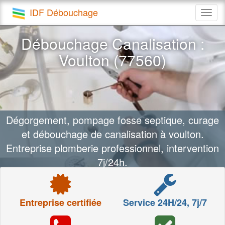
IDF Débouchage
Togg
navig
Débouchage Canalisation :
Voulton (77560)
Dégorgement, pompage fosse septique, curage
et débouchage de canalisation à voulton.
Entreprise plomberie professionnel, intervention
7j/24h.
Entreprise certifiée
Service 24H/24, 7j/7